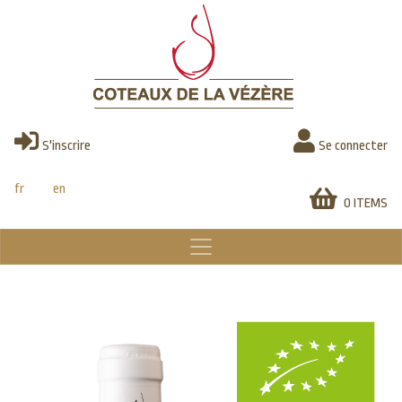
Skip
to
main
content
S'inscrire
Se connecter
fr
en
0 ITEMS