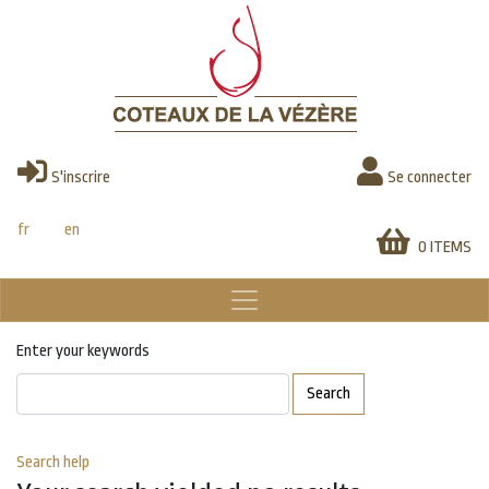
Skip
to
main
content
S'inscrire
Se connecter
fr
en
0 ITEMS
Enter your keywords
Search
Search help