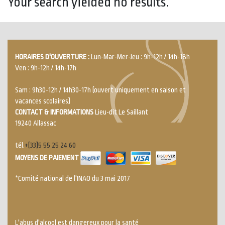
Your search yielded no results.
HORAIRES D'OUVERTURE :
Lun-Mar-Mer-Jeu : 9h-12h / 14h-18h
Ven : 9h-12h / 14h-17h
Sam : 9h30-12h / 14h30-17h (ouvert uniquement en saison et
vacances scolaires)
CONTACT & INFORMATIONS
Lieu-dit Le Saillant
19240 Allassac
tél.
+[33]5 55 25 24 60
MOYENS DE PAIEMENT
*Comité national de l'INAO du 3 mai 2017
L'abus d'alcool est dangereux pour la santé