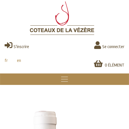
Aller
au
contenu
principal
S'inscrire
Se connecter
fr
en
0 ÉLÉMENT