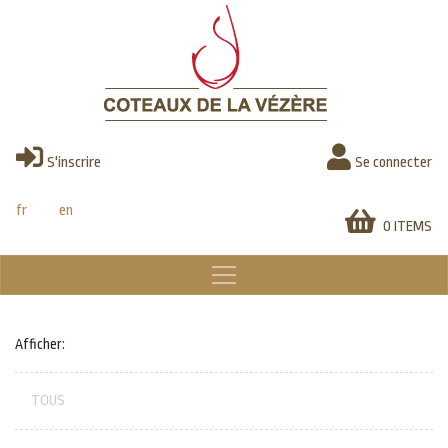
Skip
to
main
content
S'inscrire
Se connecter
fr
en
0 ITEMS
Afficher:
TOUS