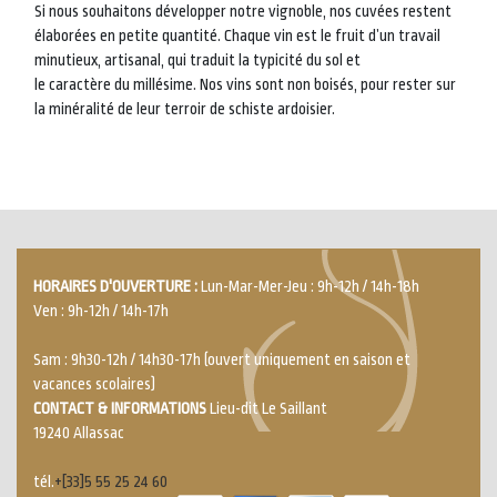
Si nous souhaitons développer notre vignoble, nos cuvées restent
élaborées en petite quantité. Chaque vin est le fruit d’un travail
minutieux, artisanal, qui traduit la typicité du sol et
le caractère du millésime. Nos vins sont non boisés, pour rester sur
la minéralité de leur terroir de schiste ardoisier.
HORAIRES D'OUVERTURE :
Lun-Mar-Mer-Jeu : 9h-12h / 14h-18h
Ven : 9h-12h / 14h-17h
Sam : 9h30-12h / 14h30-17h (ouvert uniquement en saison et
vacances scolaires)
CONTACT & INFORMATIONS
Lieu-dit Le Saillant
19240 Allassac
tél.
+[33]5 55 25 24 60